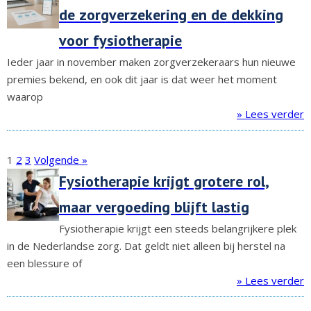
de zorgverzekering en de dekking
voor fysiotherapie
Ieder jaar in november maken zorgverzekeraars hun nieuwe
premies bekend, en ook dit jaar is dat weer het moment
waarop
» Lees verder
1
2
3
Volgende »
Fysiotherapie krijgt grotere rol,
maar vergoeding blijft lastig
Fysiotherapie krijgt een steeds belangrijkere plek
in de Nederlandse zorg. Dat geldt niet alleen bij herstel na
een blessure of
» Lees verder