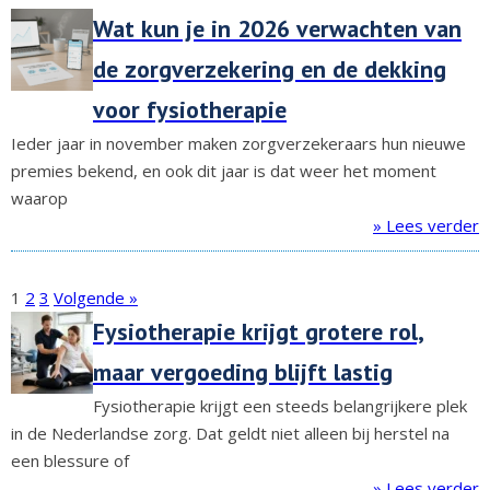
Wat kun je in 2026 verwachten van
de zorgverzekering en de dekking
voor fysiotherapie
Ieder jaar in november maken zorgverzekeraars hun nieuwe
premies bekend, en ook dit jaar is dat weer het moment
waarop
» Lees verder
1
2
3
Volgende »
Fysiotherapie krijgt grotere rol,
maar vergoeding blijft lastig
Fysiotherapie krijgt een steeds belangrijkere plek
in de Nederlandse zorg. Dat geldt niet alleen bij herstel na
een blessure of
» Lees verder