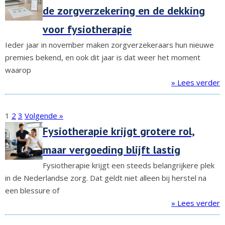
de zorgverzekering en de dekking
voor fysiotherapie
Ieder jaar in november maken zorgverzekeraars hun nieuwe
premies bekend, en ook dit jaar is dat weer het moment
waarop
» Lees verder
1
2
3
Volgende »
Fysiotherapie krijgt grotere rol,
maar vergoeding blijft lastig
Fysiotherapie krijgt een steeds belangrijkere plek
in de Nederlandse zorg. Dat geldt niet alleen bij herstel na
een blessure of
» Lees verder