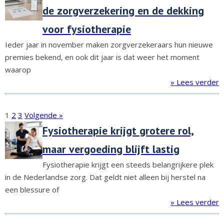
de zorgverzekering en de dekking
voor fysiotherapie
Ieder jaar in november maken zorgverzekeraars hun nieuwe
premies bekend, en ook dit jaar is dat weer het moment
waarop
» Lees verder
1
2
3
Volgende »
Fysiotherapie krijgt grotere rol,
maar vergoeding blijft lastig
Fysiotherapie krijgt een steeds belangrijkere plek
in de Nederlandse zorg. Dat geldt niet alleen bij herstel na
een blessure of
» Lees verder