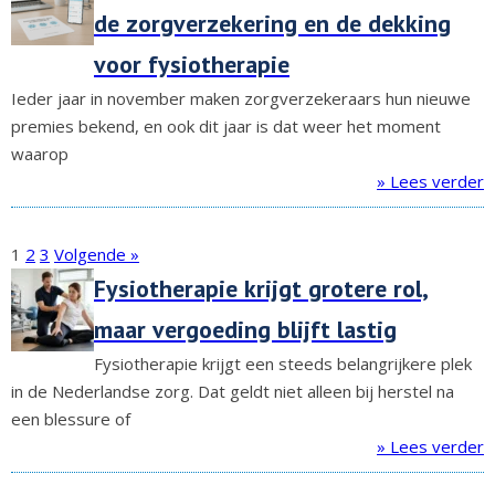
de zorgverzekering en de dekking
voor fysiotherapie
Ieder jaar in november maken zorgverzekeraars hun nieuwe
premies bekend, en ook dit jaar is dat weer het moment
waarop
» Lees verder
1
2
3
Volgende »
Fysiotherapie krijgt grotere rol,
maar vergoeding blijft lastig
Fysiotherapie krijgt een steeds belangrijkere plek
in de Nederlandse zorg. Dat geldt niet alleen bij herstel na
een blessure of
» Lees verder